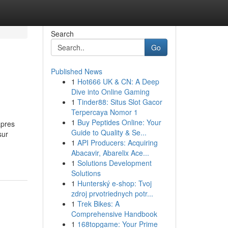
Search
Go
Published News
1
Hot666 UK & CN: A Deep
Dive into Online Gaming
1
Tinder88: Situs Slot Gacor
Terpercaya Nomor 1
1
Buy Peptides Online: Your
apres
Guide to Quality & Se...
sur
1
API Producers: Acquiring
Abacavir, Abarelix Ace...
1
Solutions Development
Solutions
1
Hunterský e-shop: Tvoj
zdroj prvotriednych potr...
1
Trek Bikes: A
Comprehensive Handbook
1
168topgame: Your Prime