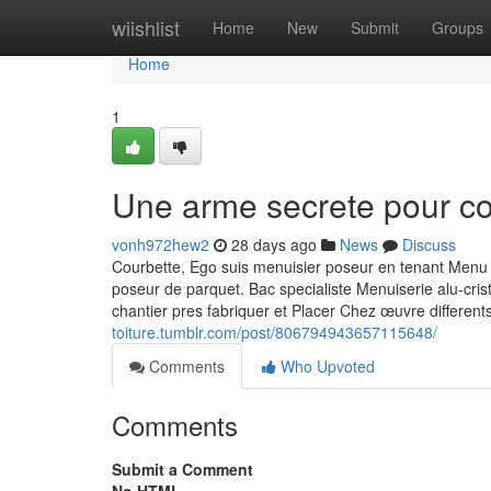
Home
wiishlist
Home
New
Submit
Groups
Home
1
Une arme secrete pour co
vonh972hew2
28 days ago
News
Discuss
Courbette, Ego suis menuisier poseur en tenant Men
poseur de parquet. Bac specialiste Menuiserie alu-crista
chantier pres fabriquer et Placer Chez œuvre different
toiture.tumblr.com/post/806794943657115648/
Comments
Who Upvoted
Comments
Submit a Comment