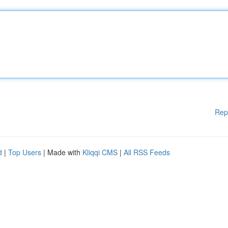
Rep
d
|
Top Users
| Made with
Kliqqi CMS
|
All RSS Feeds