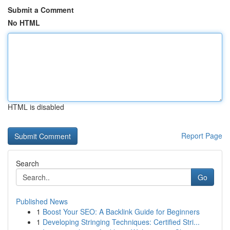
Submit a Comment
No HTML
HTML is disabled
Report Page
Search
Go
Published News
1
Boost Your SEO: A Backlink Guide for Beginners
1
Developing Stringing Techniques: Certified Stri...