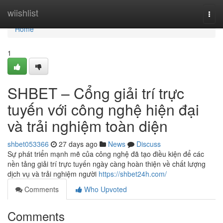
Home
wiishlist
Togg
navi
Home
1
SHBET – Cổng giải trí trực
tuyến với công nghệ hiện đại
và trải nghiệm toàn diện
shbet053366
27 days ago
News
Discuss
Sự phát triển mạnh mẽ của công nghệ đã tạo điều kiện để các
nền tảng giải trí trực tuyến ngày càng hoàn thiện về chất lượng
dịch vụ và trải nghiệm người
https://shbet24h.com/
Comments
Who Upvoted
Comments