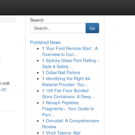
Search
Go
Published News
1
Your Ford Remote Start : A
s
Overview to Con...
1
Sydney Glass Pool Railing –
Style & Safety ...
1
Dubai Nail Parlors
1
Identifying the Right A4
i mới
Material Provider: You...
-t2-
1
10ft Flat Floor Bunded
Store Containers: A Deep...
1
Nexaph Peptides:
Fragments – Your Guide to
Purc...
1
Ovruxtali: A Comprehensive
Review
1
Vinçli Taşıma: Ağır