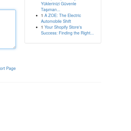
Yüklerinizi Güvenle
Taşıman...
1
A ZOE: The Electric
Automobile Shift
1
Your Shopify Store's
Success: Finding the Right...
ort Page