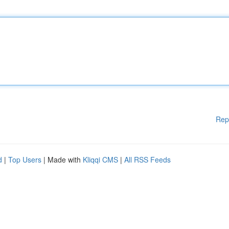
Rep
d
|
Top Users
| Made with
Kliqqi CMS
|
All RSS Feeds