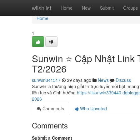
Home
wiishlist
Home
New
Submit
Groups
Home
1
Sunwin ⭐️ Cập Nhật Link 
T2/2026
sunwin341517
29 days ago
News
Discuss
Sunwin là thương hiệu giải trí trực tuyến nổi bật, mang
liên tục và định hướng
https://tisunwin339440.dgblogg
2026
Comments
Who Upvoted
Comments
Submit a Comment