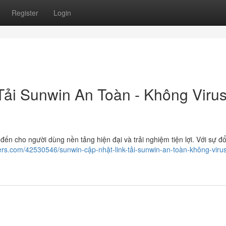
Register
Login
Tải Sunwin An Toàn - Không Viru
 đến cho người dùng nền tảng hiện đại và trải nghiệm tiện lợi. Với sự đổ
ers.com/42530546/sunwin-cập-nhật-link-tải-sunwin-an-toàn-không-virus