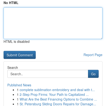
No HTML
HTML is disabled
Report Page
Search
Go
Published News
1
complete sublimation embroidery and deal with t...
1
2-Step Prop Firms: Your Path to Capitalized ...
1
What Are the Best Financing Options to Combine ...
1
St. Petersburg Sliding Doors Repairs for Damage...