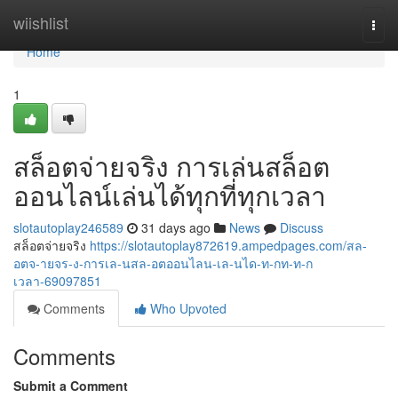
Home
wiishlist
Togg
navi
Home
1
สล็อตจ่ายจริง การเล่นสล็อต
ออนไลน์เล่นได้ทุกที่ทุกเวลา
slotautoplay246589
31 days ago
News
Discuss
สล็อตจ่ายจริง
https://slotautoplay872619.ampedpages.com/สล-
อตจ-ายจร-ง-การเล-นสล-อตออนไลน-เล-นได-ท-กท-ท-ก
เวลา-69097851
Comments
Who Upvoted
Comments
Submit a Comment