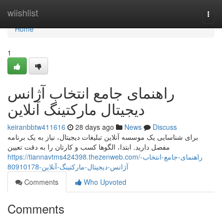
Home
wiishlist
Togg
navi
Home
1
راهنمای جامع انتخاب آژانس
دیجیتال مارکتینگ آنلاین
keiranbbtw411616
28 days ago
News
Discuss
برای شناسایی یک موسسه آنلاین تبلیغات دیجیتال، نیاز به یک برنامه
مفصل دارید. ابتدا، الگوها کسب و کارتان را به دقت تعیین
https://tiannavtms424398.thezenweb.com/راهنمای-جامع-انتخاب-
آژانس-دیجیتال-مارکتینگ-آنلاین-80910178
Comments
Who Upvoted
Comments