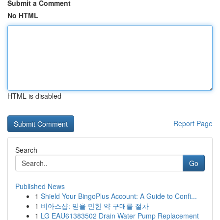
Submit a Comment
No HTML
HTML is disabled
Report Page
Search
Go
Published News
1
Shield Your BingoPlus Account: A Guide to Confi...
1
비아스샵: 믿을 만한 약 구매를 절차
1
LG EAU61383502 Drain Water Pump Replacement