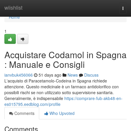
Home
wiishlist
Togg
navi
Home
1
Acquistare Codamol in Spagna
: Manuale e Consigli
ianvbuk456066
51 days ago
News
Discuss
L'acquisto di Paracetamolo-Codeina in Spagna richiede
attenzione. Questo medicinale è un farmaco antidolorifico con
possibili rischi se non utilizzato sotto supervisione sanitaria.
Generalmente, è indispensabile
https://comprare-fub-akb48-en-
es015795.eedblog.com/profile
Comments
Who Upvoted
Comments