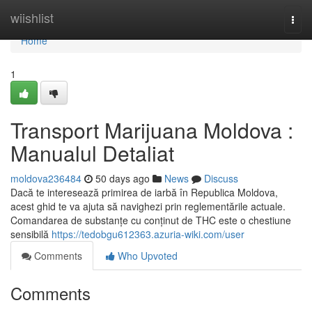
Home
wiishlist
Togg
navi
Home
1
Transport Marijuana Moldova :
Manualul Detaliat
moldova236484
50 days ago
News
Discuss
Dacă te interesează primirea de iarbă în Republica Moldova,
acest ghid te va ajuta să navighezi prin reglementările actuale.
Comandarea de substanțe cu conținut de THC este o chestiune
sensibilă
https://tedobgu612363.azuria-wiki.com/user
Comments
Who Upvoted
Comments