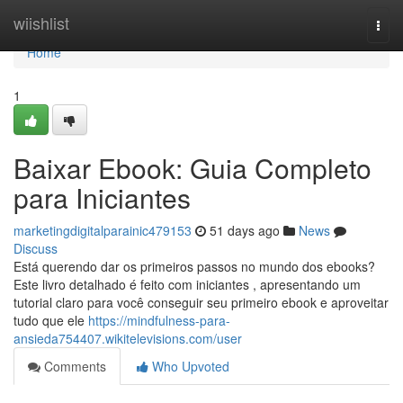
Home
wiishlist
Togg
navi
Home
1
Baixar Ebook: Guia Completo
para Iniciantes
marketingdigitalparainic479153
51 days ago
News
Discuss
Está querendo dar os primeiros passos no mundo dos ebooks?
Este livro detalhado é feito com iniciantes , apresentando um
tutorial claro para você conseguir seu primeiro ebook e aproveitar
tudo que ele
https://mindfulness-para-
ansieda754407.wikitelevisions.com/user
Comments
Who Upvoted