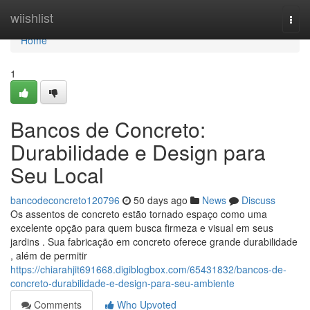
Home
wiishlist
Togg
navi
Home
1
Bancos de Concreto:
Durabilidade e Design para
Seu Local
bancodeconcreto120796
50 days ago
News
Discuss
Os assentos de concreto estão tornado espaço como uma
excelente opção para quem busca firmeza e visual em seus
jardins . Sua fabricação em concreto oferece grande durabilidade
, além de permitir
https://chiarahjit691668.digiblogbox.com/65431832/bancos-de-
concreto-durabilidade-e-design-para-seu-ambiente
Comments
Who Upvoted