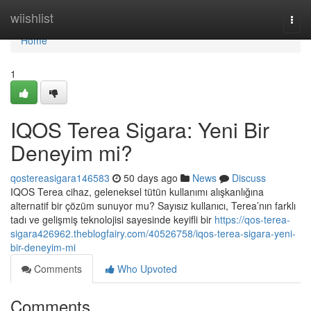
Home
wiishlist
Togg
navi
Home
1
IQOS Terea Sigara: Yeni Bir
Deneyim mi?
qostereasigara146583
50 days ago
News
Discuss
IQOS Terea cihaz, geleneksel tütün kullanımı alışkanlığına
alternatif bir çözüm sunuyor mu? Sayısız kullanıcı, Terea’nın farklı
tadı ve gelişmiş teknolojisi sayesinde keyifli bir
https://qos-terea-
sigara426962.theblogfairy.com/40526758/iqos-terea-sigara-yeni-
bir-deneyim-mi
Comments
Who Upvoted
Comments