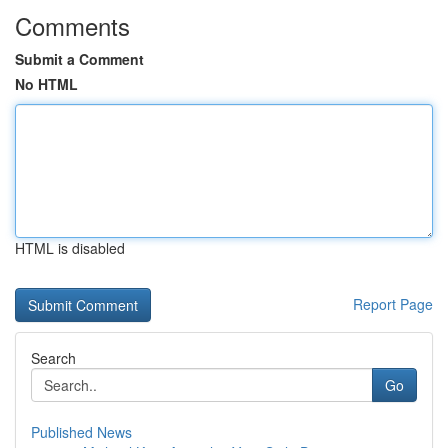
Comments
Submit a Comment
No HTML
HTML is disabled
Report Page
Search
Go
Published News