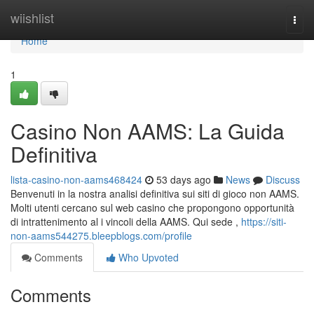
Home
wiishlist
Togg
navi
Home
1
Casino Non AAMS: La Guida
Definitiva
lista-casino-non-aams468424
53 days ago
News
Discuss
Benvenuti in la nostra analisi definitiva sui siti di gioco non AAMS.
Molti utenti cercano sul web casino che propongono opportunità
di intrattenimento al i vincoli della AAMS. Qui sede ,
https://siti-
non-aams544275.bleepblogs.com/profile
Comments
Who Upvoted
Comments