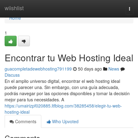
Home
wiishlist
Togg
navi
Home
1
Encontrar tu Web Hosting Ideal
guacompletadewebhosting791199
50 days ago
News
Discuss
En el amplio universo digital, encontrar el web hosting ideal
puede parecer una. Sin embargo, con una guía adecuada,
podrás navegar por las opciones disponibles y tomar la decisión
mejor para tus necesidades. A
https://umairizpf020885.ltfblog.com/38285458/elegir-tu-web-
hosting-ideal
Comments
Who Upvoted
Comments