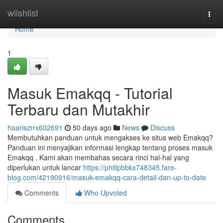
Home
wiishlist
Togg
navi
Home
1
Masuk Emakqq - Tutorial
Terbaru dan Mutakhir
haariszrrx602691
50 days ago
News
Discuss
Membutuhkan panduan untuk mengakses ke situs web Emakqq?
Panduan ini menyajikan informasi lengkap tentang proses masuk
Emakqq . Kami akan membahas secara rinci hal-hal yang
diperlukan untuk lancar
https://philipbbkx748345.fare-
blog.com/42190916/masuk-emakqq-cara-detail-dan-up-to-date
Comments
Who Upvoted
Comments