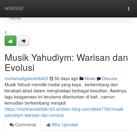
Home
wiishlist
Togg
navi
Home
1
Musik Yahudiym: Warisan dan
Evolusi
mohamadgdac406453
50 days ago
News
Discuss
Musik Yahudi memiliki tradisi yang kaya , berkembang dari
berabad-abad dalam menghadapi berbagai kesulitan. Awalnya,
lagu keagamaan ini terutama dilantunkan di bait , namun
kemudian berkembang menjadi
https://martinaxvte096183.ambien-blog.com/48447760/musik-
yahudiym-warisan-dan-evolusi
Comments
Who Upvoted