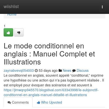
Home
wiishlist
Togg
navi
Home
1
Le mode conditionnel en
anglais : Manuel Complet et
Illustrations
zaynabvevq054003
53 days ago
News
Discuss
Le conditionnel en anglais, souvent appelé “conditional,” exprime
une hypothèse ou une action qui n'a pas logiquement réalisée . Il
est employé pour évoquer des scénarios et est souvent à
https://jimwqnp945570.blogstival.com/63343998/le-subjonctif-
conditionnel-en-anglais-manuel-détaillé-et-illustrations
Comments
Who Upvoted