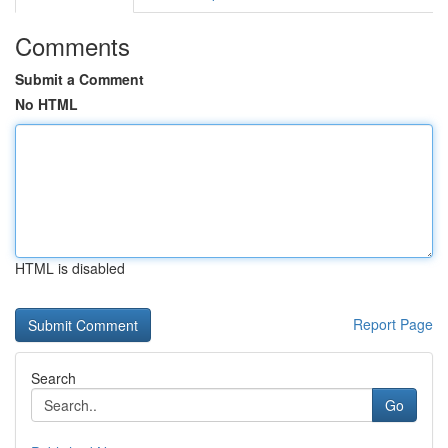
Comments
Submit a Comment
No HTML
HTML is disabled
Report Page
Search
Go