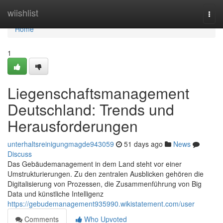
Home
wiishlist
Togg
navi
Home
1
Liegenschaftsmanagement
Deutschland: Trends und
Herausforderungen
unterhaltsreinigungmagde943059
51 days ago
News
Discuss
Das Gebäudemanagement in dem Land steht vor einer
Umstrukturierungen. Zu den zentralen Ausblicken gehören die
Digitalisierung von Prozessen, die Zusammenführung von Big
Data und künstliche Intelligenz
https://gebudemanagement935990.wikistatement.com/user
Comments
Who Upvoted