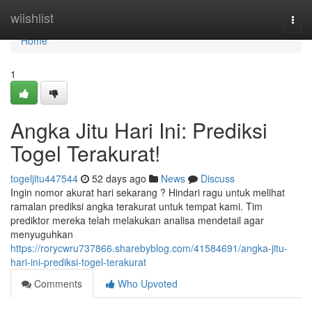
Home
wiishlist
Togg
navi
Home
1
Angka Jitu Hari Ini: Prediksi
Togel Terakurat!
togeljitu447544
52 days ago
News
Discuss
Ingin nomor akurat hari sekarang ? Hindari ragu untuk melihat
ramalan prediksi angka terakurat untuk tempat kami. Tim
prediktor mereka telah melakukan analisa mendetail agar
menyuguhkan
https://rorycwru737866.sharebyblog.com/41584691/angka-jitu-
hari-ini-prediksi-togel-terakurat
Comments
Who Upvoted