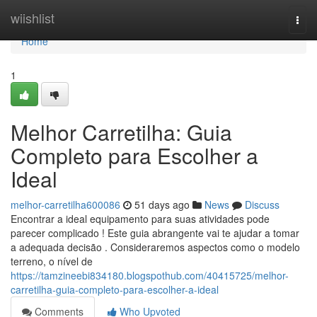
Home
wiishlist
Togg
navi
Home
1
Melhor Carretilha: Guia
Completo para Escolher a
Ideal
melhor-carretilha600086
51 days ago
News
Discuss
Encontrar a ideal equipamento para suas atividades pode
parecer complicado ! Este guia abrangente vai te ajudar a tomar
a adequada decisão . Consideraremos aspectos como o modelo
terreno, o nível de
https://tamzineebi834180.blogspothub.com/40415725/melhor-
carretilha-guia-completo-para-escolher-a-ideal
Comments
Who Upvoted