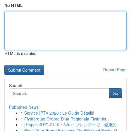
No HTML
HTML is disabled
Report Page
Search
Go
Published News
1
Service IPTV 2026 : Le Guide Détaillé
1
Flyttföretag Örebro Dina Regionala Flyttmäs...
1
{Happilaff PC-2110：3-in-1 ブレンダーで、健康的...
1
Boost Your Brand Presence On Pakistani Social M...