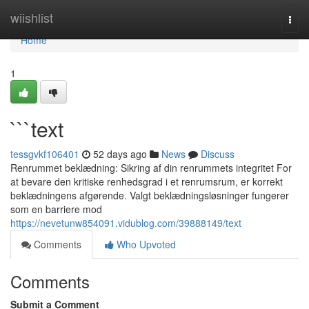
Home
wiishlist
Togg
navi
Home
1
```text
tessgvkf106401
52 days ago
News
Discuss
Renrummet beklædning: Sikring af din renrummets integritet For
at bevare den kritiske renhedsgrad i et renrumsrum, er korrekt
beklædningens afgørende. Valgt beklædningsløsninger fungerer
som en barriere mod
https://nevetunw854091.vidublog.com/39888149/text
Comments
Who Upvoted
Comments
Submit a Comment