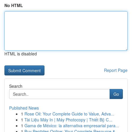
No HTML
HTML is disabled
Report Page
Search
Go
Published News
1
Rose Oil: Your Complete Guide to Value, Adva...
1
Tài Liệu Máy In | Máy Photocopy | Thiết Bị} C...
1
Gama de México: la alternativa empresarial para...
1
Buy Peptides Online: Your Complete Resource &...