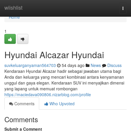
Home
wiishlist
Togg
navi
Home
1
Hyundai Alcazar Hyundai
suvkeluarganyaman564703
54 days ago
News
Discuss
Kendaraan Hyundai Alcazar hadir sebagai jawaban utama bagi
Anda dan keluarga yang mencari kombinasi antara kenyamanan
unggul dan gaya elegan. Kendaraan SUV ini menyajikan dimensi
yang lapang untuk memuat rombongan
https://maciedava090806.nizarblog.com/profile
Comments
Who Upvoted
Comments
Submit a Comment