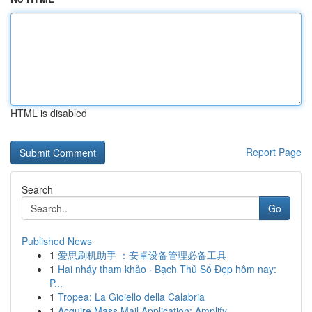
HTML is disabled
Report Page
Search
Go
Published News
1
爱思刷机助手 ：安卓设备管理必备工具
1
Hai nháy tham khảo · Bạch Thủ Số Đẹp hôm nay:
P...
1
Tropea: La Gioiello della Calabria
1
Acquire Mass Mail Application: Amplify ...