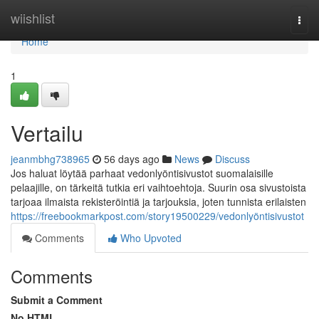
Home
wiishlist
Togg
navi
Home
1
Vertailu
jeanmbhg738965
56 days ago
News
Discuss
Jos haluat löytää parhaat vedonlyöntisivustot suomalaisille
pelaajille, on tärkeitä tutkia eri vaihtoehtoja. Suurin osa sivustoista
tarjoaa ilmaista rekisteröintiä ja tarjouksia, joten tunnista erilaisten
https://freebookmarkpost.com/story19500229/vedonlyöntisivustot
Comments
Who Upvoted
Comments
Submit a Comment
No HTML