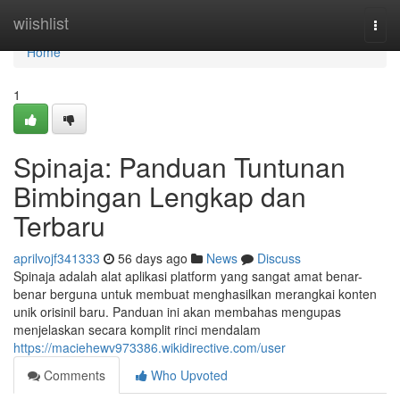
Home
wiishlist
Togg
navi
Home
1
Spinaja: Panduan Tuntunan
Bimbingan Lengkap dan
Terbaru
aprilvojf341333
56 days ago
News
Discuss
Spinaja adalah alat aplikasi platform yang sangat amat benar-
benar berguna untuk membuat menghasilkan merangkai konten
unik orisinil baru. Panduan ini akan membahas mengupas
menjelaskan secara komplit rinci mendalam
https://maciehewv973386.wikidirective.com/user
Comments
Who Upvoted