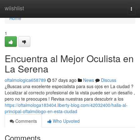
Home
wiishlist
Togg
navi
Home
1
Encuentra al Mejor Oculista en
La Serena
oftalmologica658789
57 days ago
News
Discuss
¿Buscas una excelente especialista para sus ojos en La ciudad ?
Localizar al correcto profesional de la vista puede ser un desafío ,
pero no te preocupes ! Revisa nuestras para descubrir a los
https://oftalmologa183404.liberty-blog.com/42032400/halla-al-
principal-oftalmólogo-en-esta-ciudad
Comments
Who Upvoted
Comments