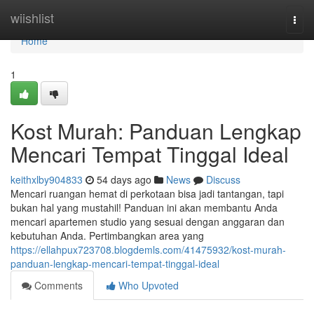
Home
wiishlist
Togg
navi
Home
1
Kost Murah: Panduan Lengkap
Mencari Tempat Tinggal Ideal
keithxlby904833
54 days ago
News
Discuss
Mencari ruangan hemat di perkotaan bisa jadi tantangan, tapi
bukan hal yang mustahil! Panduan ini akan membantu Anda
mencari apartemen studio yang sesuai dengan anggaran dan
kebutuhan Anda. Pertimbangkan area yang
https://ellahpux723708.blogdemls.com/41475932/kost-murah-
panduan-lengkap-mencari-tempat-tinggal-ideal
Comments
Who Upvoted