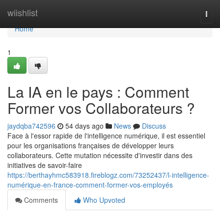
Home
wiishlist
Togg
navi
Home
1
La IA en le pays : Comment
Former vos Collaborateurs ?
jaydqba742596
54 days ago
News
Discuss
Face à l'essor rapide de l'intelligence numérique, il est essentiel
pour les organisations françaises de développer leurs
collaborateurs. Cette mutation nécessite d'investir dans des
initiatives de savoir-faire
https://berthayhmc583918.fireblogz.com/73252437/l-intelligence-
numérique-en-france-comment-former-vos-employés
Comments
Who Upvoted