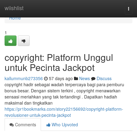
Home
wiishlist
Togg
navi
Home
1
copyright: Platform Unggul
untuk Pecinta Jackpot
kallummunb273356
57 days ago
News
Discuss
copyright hadir sebagai wadah terpercaya bagi para pemburu
bonus besar. Dengan sistem terkini , copyright menawarkan
sensasi meriahkan yang tak tertandingi . Dapatkan hadiah
maksimal dan tingkatkan
https://pr1bookmarks.com/story22156692/copyright-platform-
revolusioner-untuk-pecinta-jackpot
Comments
Who Upvoted