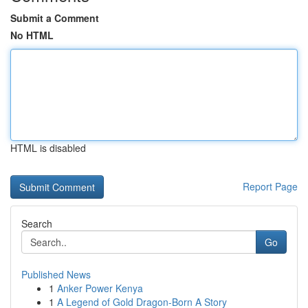
Submit a Comment
No HTML
HTML is disabled
Report Page
Search
Go
Published News
1
Anker Power Kenya
1
A Legend of Gold Dragon-Born A Story