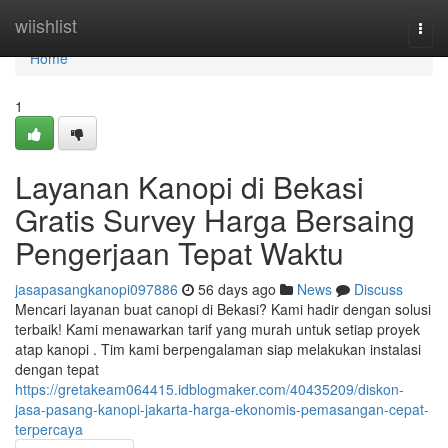
Home
wiishlist
Togg
navi
Home
1
Layanan Kanopi di Bekasi
Gratis Survey Harga Bersaing
Pengerjaan Tepat Waktu
jasapasangkanopi097886
56 days ago
News
Discuss
Mencari layanan buat canopi di Bekasi? Kami hadir dengan solusi
terbaik! Kami menawarkan tarif yang murah untuk setiap proyek
atap kanopi . Tim kami berpengalaman siap melakukan instalasi
dengan tepat
https://gretakeam064415.idblogmaker.com/40435209/diskon-
jasa-pasang-kanopi-jakarta-harga-ekonomis-pemasangan-cepat-
terpercaya