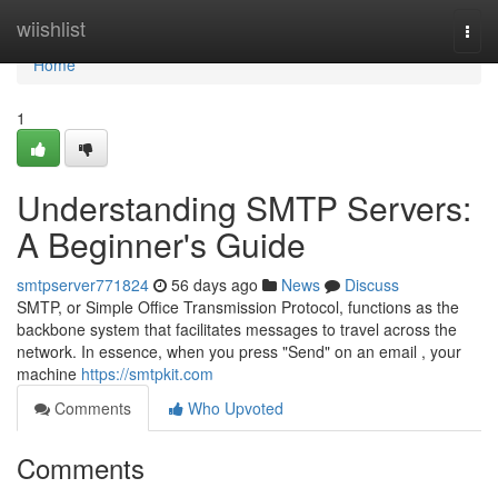
Home
wiishlist
Togg
navi
Home
1
Understanding SMTP Servers:
A Beginner's Guide
smtpserver771824
56 days ago
News
Discuss
SMTP, or Simple Office Transmission Protocol, functions as the
backbone system that facilitates messages to travel across the
network. In essence, when you press "Send" on an email , your
machine
https://smtpkit.com
Comments
Who Upvoted
Comments