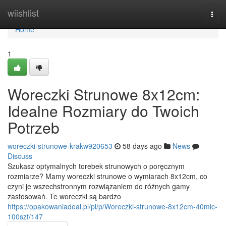
Home
wiishlist
Togg
navi
Home
1
Woreczki Strunowe 8x12cm:
Idealne Rozmiary do Twoich
Potrzeb
woreczki-strunowe-krakw920653
58 days ago
News
Discuss
Szukasz optymalnych torebek strunowych o poręcznym
rozmiarze? Mamy woreczki strunowe o wymiarach 8x12cm, co
czyni je wszechstronnym rozwiązaniem do różnych gamy
zastosowań. Te woreczki są bardzo
https://opakowaniadeal.pl/pl/p/Woreczki-strunowe-8x12cm-40mic-
100szt/147