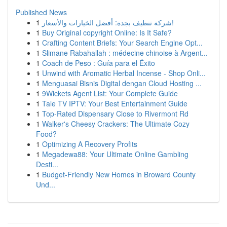
Published News
1
شركة تنظيف بجدة: أفضل الخيارات والأسعار!
1
Buy Original copyright Online: Is It Safe?
1
Crafting Content Briefs: Your Search Engine Opt...
1
Slimane Rabahallah : médecine chinoise à Argent...
1
Coach de Peso : Guía para el Éxito
1
Unwind with Aromatic Herbal Incense - Shop Onli...
1
Menguasai Bisnis Digital dengan Cloud Hosting ...
1
9Wickets Agent List: Your Complete Guide
1
Tale TV IPTV: Your Best Entertainment Guide
1
Top-Rated Dispensary Close to Rivermont Rd
1
Walker's Cheesy Crackers: The Ultimate Cozy
Food?
1
Optimizing A Recovery Profits
1
Megadewa88: Your Ultimate Online Gambling
Desti...
1
Budget-Friendly New Homes in Broward County
Und...