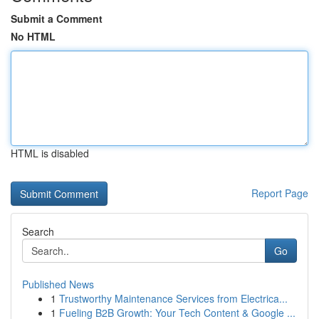
Submit a Comment
No HTML
HTML is disabled
Report Page
Search
Go
Published News
1
Trustworthy Maintenance Services from Electrica...
1
Fueling B2B Growth: Your Tech Content & Google ...