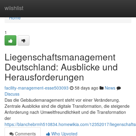
Home
wiishlist
Home
1
Liegenschaftsmanagement
Deutschland: Ausblicke und
Herausforderungen
facility-management-esse503093
58 days ago
News
Discuss
Das die Gebäudemanagement steht vor einer Veränderung.
Zentrale Ausblicke sind die digitale Transformation, die steigende
Anforderung nach Umweltfreundlichkeit und die Transformation
der
https://blanchebrmh510834.homewikia.com/12352017/liegenschaft
Comments
Who Upvoted