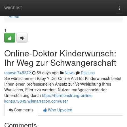
Home
wiishlist
Togg
navi
Home
1
Online-Doktor Kinderwunsch:
Ihr Weg zur Schwangerschaft
rsaoyql745372
58 days ago
News
Discuss
Sie wünschen ein Baby ? Der Online Arzt für Kinderwunsch bietet
Ihnen einen professionellen Ansatz zur Verwirklichung Ihres
Wunsches, Eltern zu werden. Nutzen maßgeschneiderter
Unterstützung durch
https://hormonstrung-online-
kons673643.wikinarration.com/user
Comments
Who Upvoted
Comments