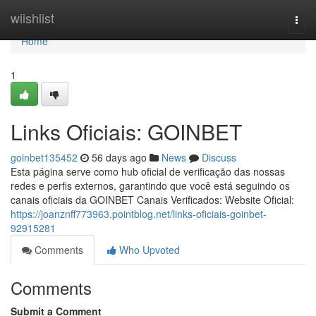
Home
wiishlist
Togg
navi
Home
1
Links Oficiais: GOINBET
goinbet135452
56 days ago
News
Discuss
Esta página serve como hub oficial de verificação das nossas
redes e perfis externos, garantindo que você está seguindo os
canais oficiais da GOINBET Canais Verificados: Website Oficial:
https://joanznff773963.pointblog.net/links-oficiais-goinbet-
92915281
Comments
Who Upvoted
Comments
Submit a Comment