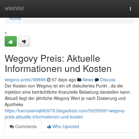
Home
wiishlist
Togg
navi
Home
1
Wegovy Preis: Aktuelle
Informationen und Kosten
wegovy-preis788898
57 days ago
News
Discuss
Der Kosten von Wegovy ist ein oft diskutiertes Punkt , da die
Injektion eine beträchtliche finanzielle Belastung darstellen kann.
Aktuell liegt der jährliche Wegovy Wert je nach Dosierung und
Apotheke
https://hamzasmsj683078.blogadvize.com/50255091/wegovy-
preis-aktuelle-informationen-und-kosten
Comments
Who Upvoted