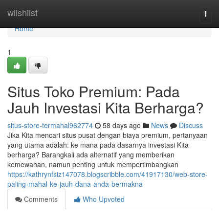
Home
wiishlist
Togg
navi
Home
1
Situs Toko Premium: Pada
Jauh Investasi Kita Berharga?
situs-store-termahal962774
58 days ago
News
Discuss
Jika Kita mencari situs pusat dengan biaya premium, pertanyaan
yang utama adalah: ke mana pada dasarnya investasi Kita
berharga? Barangkali ada alternatif yang memberikan
kemewahan, namun penting untuk mempertimbangkan
https://kathrynfsiz147078.blogscribble.com/41917130/web-store-
paling-mahal-ke-jauh-dana-anda-bermakna
Comments
Who Upvoted