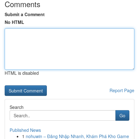
Comments
Submit a Comment
No HTML
HTML is disabled
Report Page
Search
Go
Published News
1
nohuwin – Đăng Nhập Nhanh, Khám Phá Kho Game