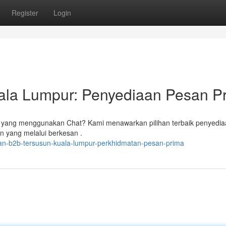
Register
Login
uala Lumpur: Penyediaan Pesan P
r yang menggunakan Chat? Kami menawarkan pilihan terbaik penyedia
n yang melalui berkesan .
tan-b2b-tersusun-kuala-lumpur-perkhidmatan-pesan-prima