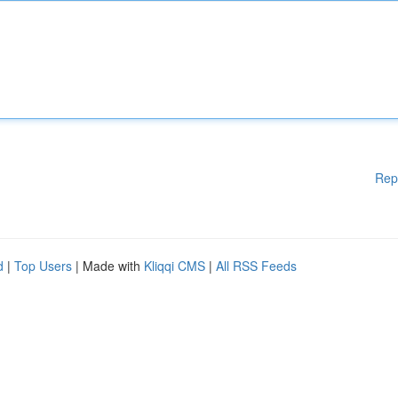
Rep
d
|
Top Users
| Made with
Kliqqi CMS
|
All RSS Feeds