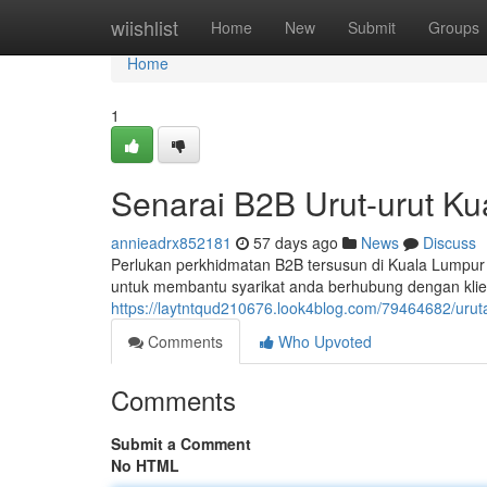
Home
wiishlist
Home
New
Submit
Groups
Home
1
Senarai B2B Urut-urut K
annieadrx852181
57 days ago
News
Discuss
Perlukan perkhidmatan B2B tersusun di Kuala Lumpu
untuk membantu syarikat anda berhubung dengan klie
https://laytntqud210676.look4blog.com/79464682/uru
Comments
Who Upvoted
Comments
Submit a Comment
No HTML