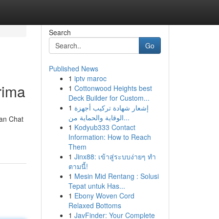
Search
Go
Published News
1
iptv maroc
rima
1
Cottonwood Heights best
Deck Builder for Custom...
1
إشعار شهادة تركيب أجهزة
الوقاية والحماية من...
an Chat
1
Kodyub333 Contact
Information: How to Reach
Them
1
Jinx88: เข้าสู่ระบบง่ายๆ ทำ
ตามนี้!
1
Mesin Mid Rentang : Solusi
Tepat untuk Has...
1
Ebony Woven Cord
Relaxed Bottoms
1
JavFinder: Your Complete