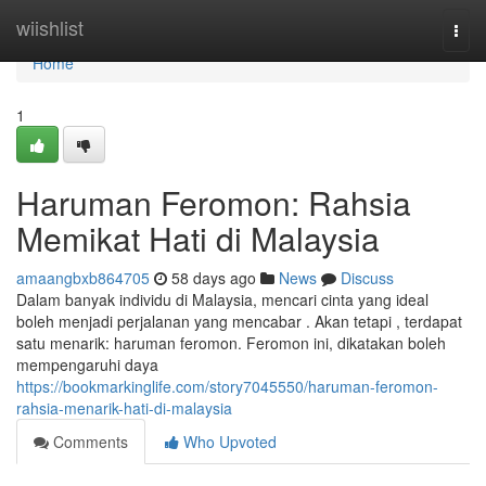
Home
wiishlist
Togg
navi
Home
1
Haruman Feromon: Rahsia
Memikat Hati di Malaysia
amaangbxb864705
58 days ago
News
Discuss
Dalam banyak individu di Malaysia, mencari cinta yang ideal
boleh menjadi perjalanan yang mencabar . Akan tetapi , terdapat
satu menarik: haruman feromon. Feromon ini, dikatakan boleh
mempengaruhi daya
https://bookmarkinglife.com/story7045550/haruman-feromon-
rahsia-menarik-hati-di-malaysia
Comments
Who Upvoted