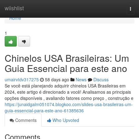
Home
wiishlist
Togg
navi
Home
1
Chinelos USA Brasileiras: Um
Guia Essencial para este ano
umairvtdv317275
58 days ago
News
Discuss
Se você está planejando adquirir chinelos USA Brasileiras em
2024, este artigo é direcionado a você! Analisamos as principais
opções disponíveis , avaliando fatores como preço , construção e
https://junaidgalm051074.blogkoo.com/slides-usa-brasileiras-um-
guia-essencial-para-este-ano-61385636
Comments
Who Upvoted
Comments