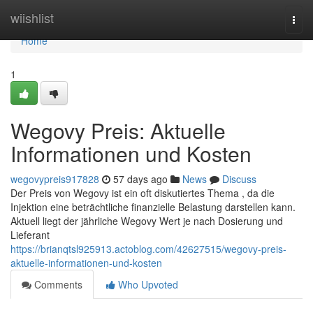
Home
wiishlist
Togg
navi
Home
1
Wegovy Preis: Aktuelle
Informationen und Kosten
wegovypreis917828
57 days ago
News
Discuss
Der Preis von Wegovy ist ein oft diskutiertes Thema , da die
Injektion eine beträchtliche finanzielle Belastung darstellen kann.
Aktuell liegt der jährliche Wegovy Wert je nach Dosierung und
Lieferant
https://brianqtsl925913.actoblog.com/42627515/wegovy-preis-
aktuelle-informationen-und-kosten
Comments
Who Upvoted