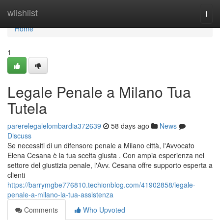
Home
wiishlist
Togg
navi
Home
1
Legale Penale a Milano Tua
Tutela
parerelegalelombardia372639
58 days ago
News
Discuss
Se necessiti di un difensore penale a Milano città, l'Avvocato
Elena Cesana è la tua scelta giusta . Con ampia esperienza nel
settore del giustizia penale, l'Avv. Cesana offre supporto esperta a
clienti
https://barrymgbe776810.techionblog.com/41902858/legale-
penale-a-milano-la-tua-assistenza
Comments
Who Upvoted