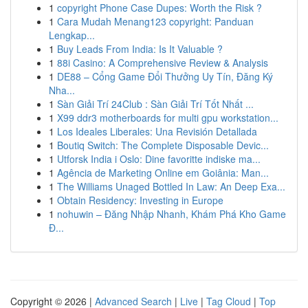
1
copyright Phone Case Dupes: Worth the Risk ?
1
Cara Mudah Menang123 copyright: Panduan
Lengkap...
1
Buy Leads From India: Is It Valuable ?
1
88i Casino: A Comprehensive Review & Analysis
1
DE88 – Cổng Game Đổi Thưởng Uy Tín, Đăng Ký
Nha...
1
Sàn Giải Trí 24Club : Sàn Giải Trí Tốt Nhất ...
1
X99 ddr3 motherboards for multi gpu workstation...
1
Los Ideales Liberales: Una Revisión Detallada
1
Boutiq Switch: The Complete Disposable Devic...
1
Utforsk India i Oslo: Dine favoritte indiske ma...
1
Agência de Marketing Online em Goiânia: Man...
1
The Williams Unaged Bottled In Law: An Deep Exa...
1
Obtain Residency: Investing in Europe
1
nohuwin – Đăng Nhập Nhanh, Khám Phá Kho Game
Đ...
Copyright © 2026 |
Advanced Search
|
Live
|
Tag Cloud
|
Top