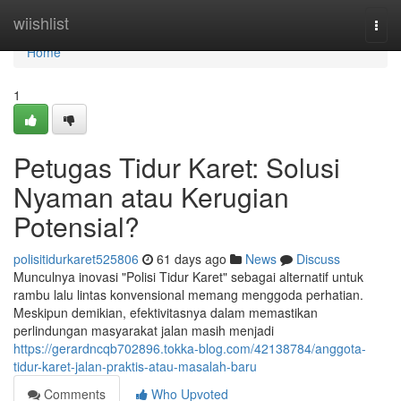
Home
wiishlist
Togg
navi
Home
1
Petugas Tidur Karet: Solusi
Nyaman atau Kerugian
Potensial?
polisitidurkaret525806
61 days ago
News
Discuss
Munculnya inovasi "Polisi Tidur Karet" sebagai alternatif untuk
rambu lalu lintas konvensional memang menggoda perhatian.
Meskipun demikian, efektivitasnya dalam memastikan
perlindungan masyarakat jalan masih menjadi
https://gerardncqb702896.tokka-blog.com/42138784/anggota-
tidur-karet-jalan-praktis-atau-masalah-baru
Comments
Who Upvoted