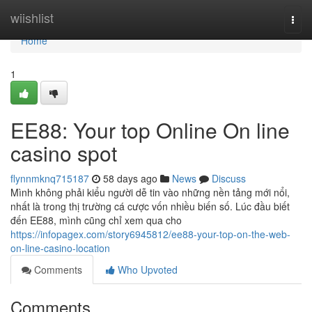
Home
wiishlist
Togg
navi
Home
1
EE88: Your top Online On line
casino spot
flynnmknq715187
58 days ago
News
Discuss
Mình không phải kiểu người dễ tin vào những nền tảng mới nổi,
nhất là trong thị trường cá cược vốn nhiều biến số. Lúc đầu biết
đến EE88, mình cũng chỉ xem qua cho
https://infopagex.com/story6945812/ee88-your-top-on-the-web-
on-line-casino-location
Comments
Who Upvoted
Comments