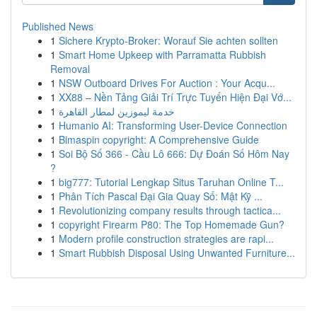
Published News
1
Sichere Krypto-Broker: Worauf Sie achten sollten
1
Smart Home Upkeep with Parramatta Rubbish
Removal
1
NSW Outboard Drives For Auction : Your Acqu...
1
XX88 – Nền Tảng Giải Trí Trực Tuyến Hiện Đại Vớ...
1
خدمة ليموزين لمطار القاهرة
1
Humanio AI: Transforming User-Device Connection
1
Bimaspin copyright: A Comprehensive Guide
1
Soi Bộ Số 366 - Cầu Lô 666: Dự Đoán Số Hôm Nay
?
1
big777: Tutorial Lengkap Situs Taruhan Online T...
1
Phân Tích Pascal Đại Gia Quay Số: Mật Kỹ ...
1
Revolutionizing company results through tactica...
1
copyright Firearm P80: The Top Homemade Gun?
1
Modern profile construction strategies are rapi...
1
Smart Rubbish Disposal Using Unwanted Furniture...