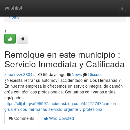
Home
wiishlist
Togg
navi
Home
1
Remolque en este municipio :
Servicio Inmediata y Calificada
zubairrzzs380441
59 days ago
News
Discuss
¿Necesita retirar su automóvil accidentado en Dos Hermanas ?
En nuestra empresa le ofrecemos un servicio integral de camión
grúa con técnicos profesionales. Contamos con varios grúas
equipados
https://elijahfqva595997.theideasblog.com/42172747/camión-
grúa-en-dos-hermanas-servicio-urgente-y-profesional
Comments
Who Upvoted