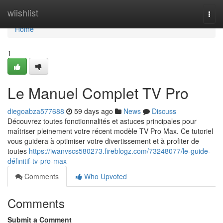
Home
wiishlist
Togg
navi
Home
1
Le Manuel Complet TV Pro
diegoabza577688
59 days ago
News
Discuss
Découvrez toutes fonctionnalités et astuces principales pour
maîtriser pleinement votre récent modèle TV Pro Max. Ce tutoriel
vous guidera à optimiser votre divertissement et à profiter de
toutes
https://iwanvscs580273.fireblogz.com/73248077/le-guide-
définitif-tv-pro-max
Comments
Who Upvoted
Comments
Submit a Comment