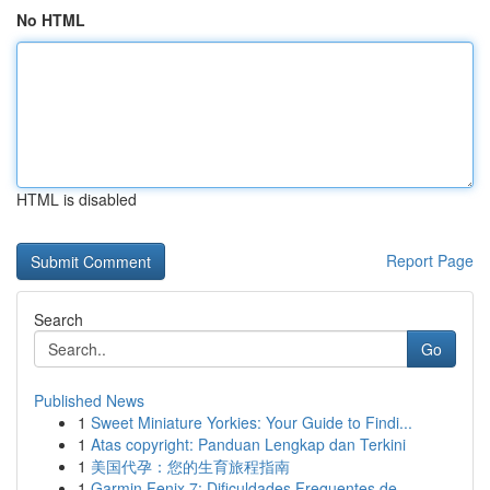
No HTML
HTML is disabled
Report Page
Search
Go
Published News
1
Sweet Miniature Yorkies: Your Guide to Findi...
1
Atas copyright: Panduan Lengkap dan Terkini
1
美国代孕：您的生育旅程指南
1
Garmin Fenix 7: Dificuldades Frequentes de ...